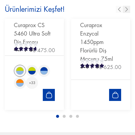
Ürünlerimizi Keşfet!
Curaprox CS
Curaprox
5460 Ultra Soft
Enzycal
Diş Fırçası
1450ppm
4.7
/ 5
₺ 475.00
Florürlü Diş
Macunu 75ml
5.0
/ 5
₺ 625.00
+
33