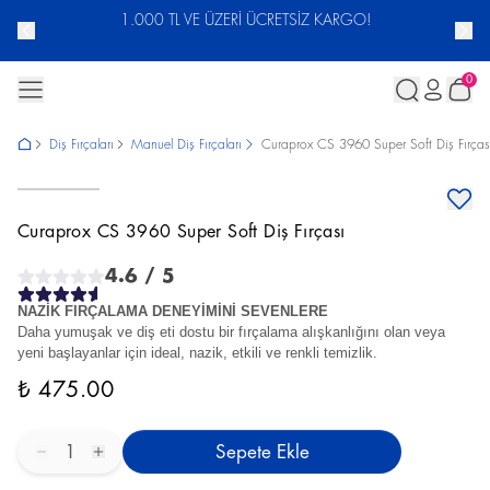
ACUNU
1.000 TL VE ÜZERİ ÜCRETSİZ KARGO!
0
Diş Fırçaları
Manuel Diş Fırçaları
Curaprox CS 3960 Super Soft Diş Fırças
Curaprox CS 3960 Super Soft Diş Fırçası
4.6
/ 5
NAZİK FIRÇALAMA DENEYİMİNİ SEVENLERE
Daha yumuşak ve diş eti dostu bir fırçalama alışkanlığını olan veya
yeni başlayanlar için ideal, nazik, etkili ve renkli temizlik.
₺ 475.00
1
Sepete Ekle