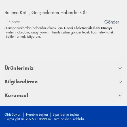
Bültene Katıl, Gelişmelerden Haberdar Ol!
Gönder
Kampanyalardan haberdar olmak için
Ticari Elektronik İleti Onayı
metnini okudum, onaylıyorum. Tarafınızdan gönderilecek ticari elektronik
iletileri almak istiyorum.
Ürünlerimiz
Bilgilendirme
Kurumsal
Giriş Sayfası
Hesabım Sayfası
Siparişlerim Sayfası
Copyright © 2026 CURAPOX. Tüm hakları saklıdır.