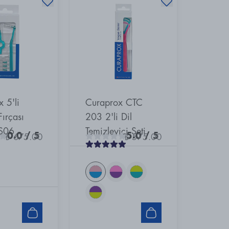
 5'li
Curaprox CTC
ırçası
203 2'li Dil
PS06
Temizleyici Seti
0.0
/ 5
5.0
/ 5
₺ 675.00
₺ 575.00