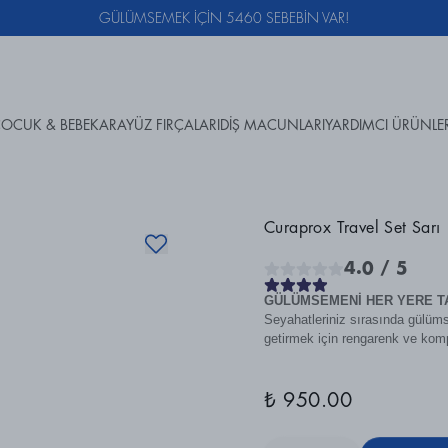
GÜLÜMSEMEK İÇİN 5460 SEBEBİN VAR!
OCUK & BEBEK
ARAYÜZ FIRÇALARI
DİŞ MACUNLARI
YARDIMCI ÜRÜNLE
Curaprox Travel Set Sarı
4.0
/ 5
GÜLÜMSEMENİ HER YERE TA
Seyahatleriniz sırasında gülümse
getirmek için rengarenk ve kom
₺ 950.00