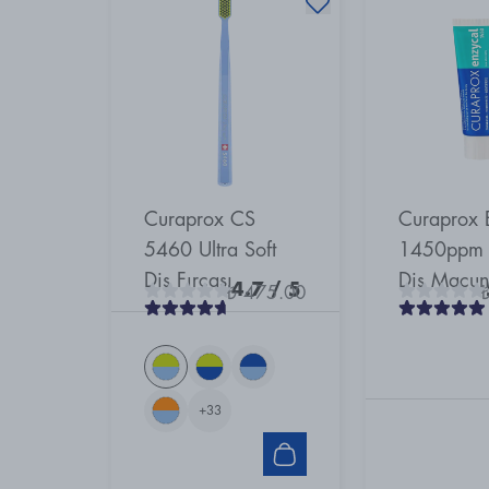
Curaprox CS
Curaprox 
5460 Ultra Soft
1450ppm F
Diş Fırçası
Diş Macu
4.7
/ 5
₺ 475.00
+
33