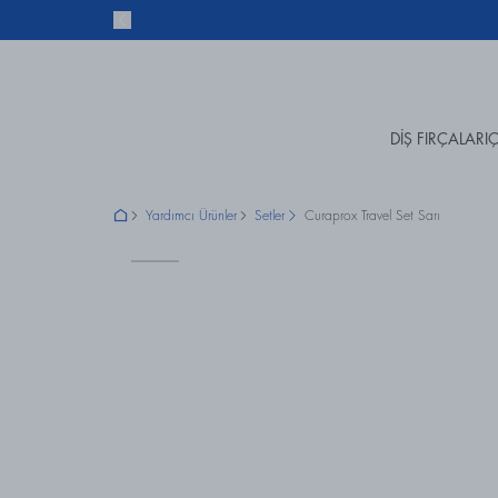
DİŞ FIRÇALARI
Ç
Yardımcı Ürünler
Setler
Curaprox Travel Set Sarı