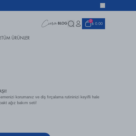
0
₺ 0.00
R
TÜM ÜRÜNLER
ŞI!
menizi korumanız ve diş fırçalama rutininizi keyifli hale
pakt ağız bakım seti!