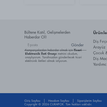
Bültene Katıl, Gelişmelerden
Ürünle
Haberdar Ol!
Diş Fırç
Gönder
Arayüz 
Kampanyalardan haberdar olmak için
Ticari
Çocuk 
Elektronik İleti Onayı
metnini okudum,
onaylıyorum. Tarafınızdan gönderilecek ticari
Diş Mac
elektronik iletileri almak istiyorum.
Yardımc
Giriş Sayfası
Hesabım Sayfası
Siparişlerim Sayfası
Copyright © 2026 CURAPOX. Tüm hakları saklıdır.