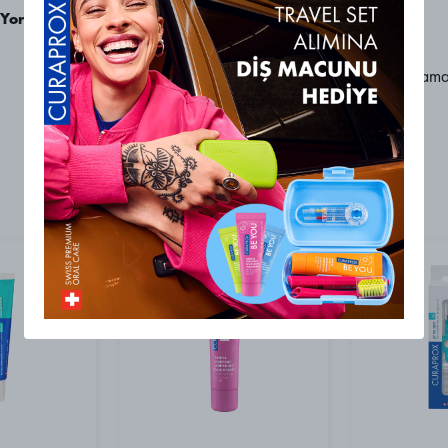
 Yorum
Henüz yorum bulunmama
Ürünlerimizi Keşfet!