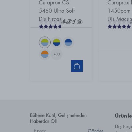
Curaprox CS
Curaprox 
5460 Ultra Soft
1450ppm F
Diş Fırçası
Diş Macu
4.7
/ 5
₺ 475.00
+
33
Bültene Katıl, Gelişmelerden
Ürünle
Haberdar Ol!
Diş Fırç
Gönder