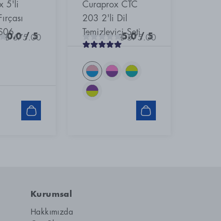
 5'li
Curaprox CTC
ırçası
203 2'li Dil
PS06
Temizleyici Seti
0.0
/ 5
5.0
/ 5
₺ 675.00
₺ 575.00
Kurumsal
Hakkımızda