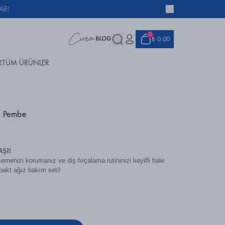
0
₺ 0.00
R
TÜM ÜRÜNLER
u Pembe
ŞI!
menizi korumanız ve diş fırçalama rutininizi keyifli hale
pakt ağız bakım seti!