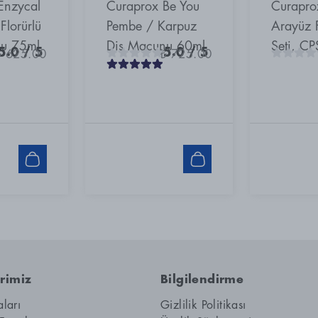
Enzycal
Curaprox Be You
Curaprox
lorürlü
Pembe / Karpuz
Arayüz F
nu 75ml
Diş Macunu 60ml
Seti, C
5.0
/ 5
5.0
/ 5
₺ 625.00
₺ 725.00
rimiz
Bilgilendirme
aları
Gizlilik Politikası