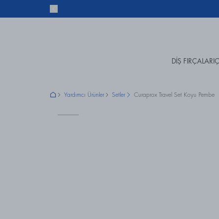
DİŞ FIRÇALARI
Ç
Yardımcı Ürünler
Setler
Curaprox Travel Set Koyu Pembe