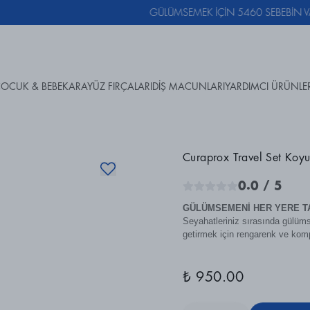
GÜLÜMSEMEK İÇİN 5460 SEBEBİN VAR!
OCUK & BEBEK
ARAYÜZ FIRÇALARI
DİŞ MACUNLARI
YARDIMCI ÜRÜNLE
Curaprox Travel Set Koy
0.0
/ 5
GÜLÜMSEMENİ HER YERE TA
Seyahatleriniz sırasında gülümse
getirmek için rengarenk ve kom
₺ 950.00