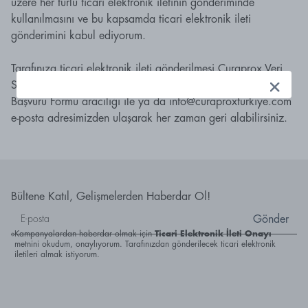
üzere her türlü ticari elektronik iletinin gönderiminde
kullanılmasını ve bu kapsamda ticari elektronik ileti
gönderimini kabul ediyorum.
Tarafınıza ticari elektronik ileti gönderilmesi Curaprox Veri
Sahibi Başvuru Formu'na onay verilen işbu onayı KVKK
Başvuru Formu aracılığı ile ya da
info@curaproxturkiye.com
e-posta adresimizden ulaşarak her zaman geri alabilirsiniz.
Bültene Katıl, Gelişmelerden Haberdar Ol!
Gönder
Kampanyalardan haberdar olmak için
Ticari Elektronik İleti Onayı
metnini okudum, onaylıyorum. Tarafınızdan gönderilecek ticari elektronik
iletileri almak istiyorum.