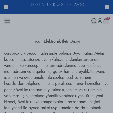
ACUNU
1.000 TL VE ÜZERİ ÜCRETSİZ KARGO!
0
Ticari Elektronik İleti Onayı
curaproxturkiye.com adresinde bulunan Aydınlatma Metni
kapsamında, sitenize üyelik/alışveriş işlemleri sırasında
verdiğim ve vereceğim iletişim adreslerime (cep telefonu,
mail adresim ve diğerlerine) gerek her türlü üyelik/alışveriş
işlemleri ve uygulamaları ile sözleşmesel ve kanuni
hususlardan bilgilendirilmem, gerek çeşitli ürün-hizmetlerin ve
genel/özel imkanların duyurulması, tanıtım ve reklamının
yapılması için, tarafıma yönelik yapılacak yeni ürün, yeni
hizmet, özel teklif ve kampanyaların pazarlama iletişimi
faaliyetleri ile ayrıca anket uygulamaları da dahil olmak