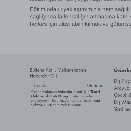
Eğitim odaklı yaklaşımımızla hem sağlık p
sağlığında farkındalığın artmasına katkı 
herkes için ulaşılabilir kılmak ve gülüm
Bültene Katıl, Gelişmelerden
Ürünle
Haberdar Ol!
Diş Fırç
Gönder
Arayüz 
Kampanyalardan haberdar olmak için
Ticari
Çocuk 
Elektronik İleti Onayı
metnini okudum,
onaylıyorum. Tarafınızdan gönderilecek ticari
Diş Mac
elektronik iletileri almak istiyorum.
Yardımc