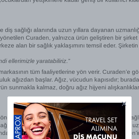
e diş sağlığı alanında uzun yıllara dayanan uzmanlığ
 yönetilen Curaden, yalnızca ürün geliştiren bir şirket
keze alan bir sağlık yaklaşımını temsil eder. Şirketi
ellerimizle yaratabiliriz.”
arkasının tüm faaliyetlerine yön verir. Curaden’e gör
uluk ağızdan başlar. Ağız, vücudun kapısıdır; burada
rün sunmakla kalmaz, doğru ağız hijyeni alışkanlıkla
önemli unsurlardan biri, 
önlemeyi (prevention)
 sağl
sağlığı profesyonelleri, dental hijyenistler ve bakım uz
ında önleyici yaklaşımın yaygınlaştırılması, Curaden