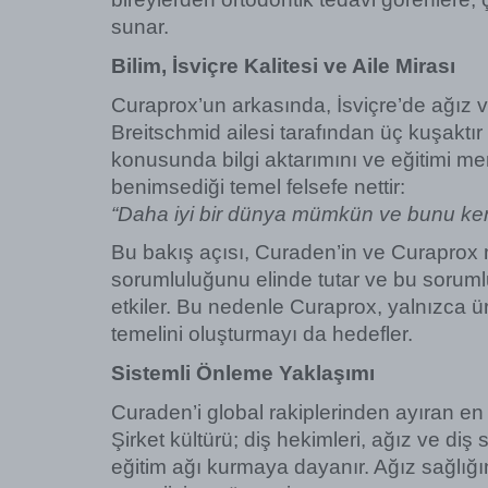
sunar.
Bilim, İsviçre Kalitesi ve Aile Mirası
Curaprox’un arkasında, İsviçre’de ağız v
Breitschmid ailesi tarafından üç kuşaktır
konusunda bilgi aktarımını ve eğitimi mer
benimsediği temel felsefe nettir:
“Daha iyi bir dünya mümkün ve bunu kendi 
Bu bakış açısı, Curaden’in ve Curaprox m
sorumluluğunu elinde tutar ve bu soruml
etkiler. Bu nedenle Curaprox, yalnızca ü
temelini oluşturmayı da hedefler.
Sistemli Önleme Yaklaşımı
Curaden’i global rakiplerinden ayıran en 
Şirket kültürü; diş hekimleri, ağız ve diş 
eğitim ağı kurmaya dayanır. Ağız sağlığ