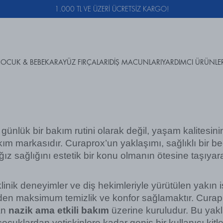
1.000 TL VE ÜZERİ ÜCRETSİZ KARGO!
OCUK & BEBEK
ARAYÜZ FIRÇALARI
DİŞ MACUNLARI
YARDIMCI ÜRÜNLE
 günlük bir bakım rutini olarak değil, yaşam kalitesini
ım markasıdır. Curaprox’un yaklaşımı, sağlıklı bir bed
z sağlığını estetik bir konu olmanın ötesine taşıyara
linik deneyimler ve diş hekimleriyle yürütülen yakın iş b
eden maksimum temizlik ve konfor sağlamaktır. Curapr
n 
nazik ama etkili bakım
 üzerine kuruludur. Bu yakl
ocuklardan yetişkinlere kadar geniş bir kullanıcı kitle