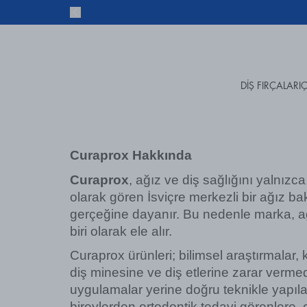
DİŞ FIRÇALARI
Ç
Curaprox Hakkında
Curaprox
, ağız ve diş sağlığını yalnızca
olarak gören İsviçre merkezli bir ağız bak
gerçeğine dayanır. Bu nedenle marka, ağı
biri olarak ele alır.
Curaprox ürünleri; bilimsel araştırmalar, k
diş minesine ve diş etlerine zarar verm
uygulamalar yerine doğru teknikle yapıla
bireylerden ortodontik tedavi görenlere, ç