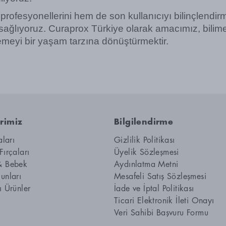
rofesyonellerini hem de son kullanıcıyı bilinçlendirme
sağlıyoruz. Curaprox Türkiye olarak amacımız, bilime d
semeyi bir yaşam tarzına dönüştürmektir.
rimiz
Bilgilendirme
aları
Gizlilik Politikası
Fırçaları
Üyelik Sözleşmesi
& Bebek
Aydınlatma Metni
unları
Mesafeli Satış Sözleşmesi
ı Ürünler
İade ve İptal Politikası
Ticari Elektronik İleti Onayı
Veri Sahibi Başvuru Formu