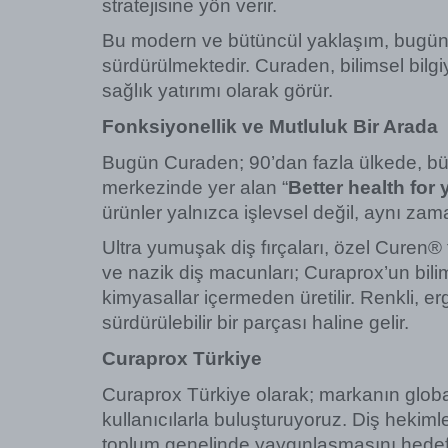
stratejisine yön verir.
Bu modern ve bütüncül yaklaşım, bugün ş
sürdürülmektedir. Curaden, bilimsel bilgi
sağlık yatırımı olarak görür.
Fonksiyonellik ve Mutluluk Bir Arada
Bugün Curaden; 90’dan fazla ülkede, bütü
merkezinde yer alan “
Better health for
ürünler yalnızca işlevsel değil, aynı za
Ultra yumuşak diş fırçaları, özel Curen® fi
ve nazik diş macunları; Curaprox’un bilims
kimyasallar içermeden üretilir. Renkli, e
sürdürülebilir bir parçası haline gelir.
Curaprox Türkiye
Curaprox Türkiye olarak; markanın global b
kullanıcılarla buluşturuyoruz. Diş hekiml
toplum genelinde yaygınlaşmasını hedef