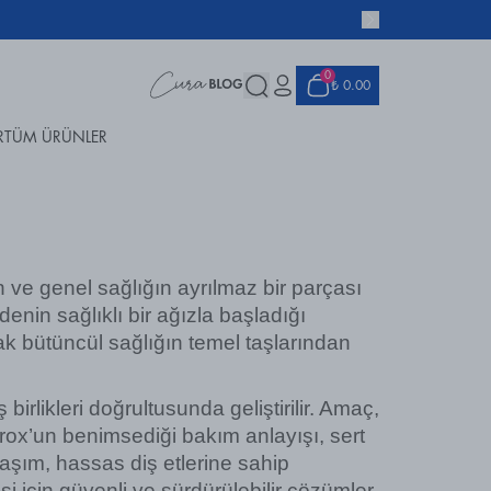
0
₺ 0.00
R
TÜM ÜRÜNLER
n ve genel sağlığın ayrılmaz bir parçası 
enin sağlıklı bir ağızla başladığı 
k bütüncül sağlığın temel taşlarından 
irlikleri doğrultusunda geliştirilir. Amaç, 
ox’un benimsediği bakım anlayışı, sert 
aşım, hassas diş etlerine sahip 
si için güvenli ve sürdürülebilir çözümler 