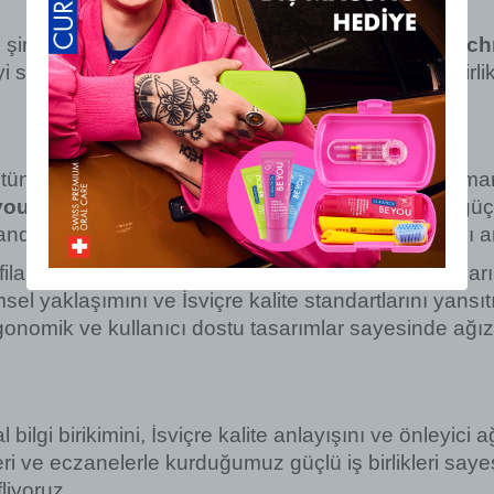
irketin üçüncü kuşak temsilcisi 
Christine Breitsc
yi sahaya aktarmayı ve sağlık profesyonelleriyle birli
ncül ağız sağlığı çözümleri sunan lider küresel mark
 you
” felsefesi, ağız sağlığının genel sağlıkla olan g
manda kullanıcıya keyif veren bir deneyim yaratmayı 
lament teknolojisi, arayüz fırçaları, sonik diş fırçalar
el yaklaşımını ve İsviçre kalite standartlarını yansıtı
rgonomik ve kullanıcı dostu tasarımlar sayesinde ağız 
ilgi birikimini, İsviçre kalite anlayışını ve önleyici 
eri ve eczanelerle kurduğumuz güçlü iş birlikleri saye
liyoruz.