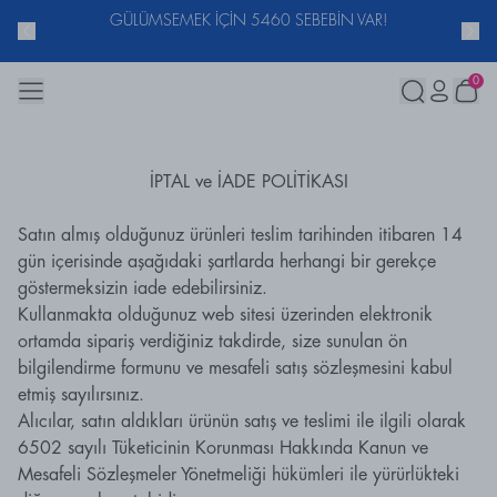
GÜLÜMSEMEK İÇİN 5460 SEBEBİN VAR!
0
İPTAL ve İADE POLİTİKASI
Satın almış olduğunuz ürünleri teslim tarihinden itibaren 14
gün içerisinde aşağıdaki şartlarda herhangi bir gerekçe
göstermeksizin iade edebilirsiniz.
Kullanmakta olduğunuz web sitesi üzerinden elektronik
ortamda sipariş verdiğiniz takdirde, size sunulan ön
bilgilendirme formunu ve mesafeli satış sözleşmesini kabul
etmiş sayılırsınız.
Alıcılar, satın aldıkları ürünün satış ve teslimi ile ilgili olarak
6502 sayılı Tüketicinin Korunması Hakkında Kanun ve
Mesafeli Sözleşmeler Yönetmeliği hükümleri ile yürürlükteki