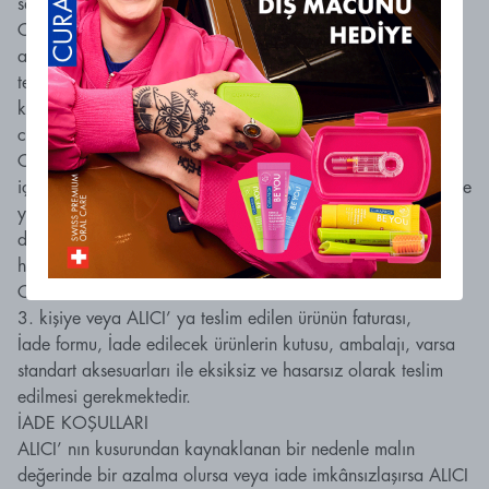
sahiptir.
Cayma hakkı süresi mal teslimine ilişkin sözleşmelerde
alıcının veya alıcı tarafından belirlenen üçüncü kişinin malı
teslim aldığı gün başlar. Ancak alıcı sözleşmenin
kurulmasından, malın teslimine kadar olan süre içerisinde
cayma hakkını kullanabilir.
Cayma hakkının kullanılması için 14 (ondört) günlük süre
içinde SATICI' ya iadeli taahhütlü posta, faks veya eposta ile
yazılı bildirimde bulunulması ve ürünün işbu sözleşmede
düzenlenen "Cayma Hakkı Kullanılamayacak Ürünler"
hükümleri çerçevesinde kullanılmamış olması şarttır.
CAYMA HAKKININ KULLANIMI
3. kişiye veya ALICI’ ya teslim edilen ürünün faturası,
İade formu, İade edilecek ürünlerin kutusu, ambalajı, varsa
standart aksesuarları ile eksiksiz ve hasarsız olarak teslim
edilmesi gerekmektedir.
İADE KOŞULLARI
ALICI’ nın kusurundan kaynaklanan bir nedenle malın
değerinde bir azalma olursa veya iade imkânsızlaşırsa ALICI