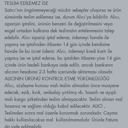
TESLİM EDİLEMEZ İSE
Satıcı’nın öngöremeyeceği mücbir sebepler oluşursa ve ürün
süresinde teslim edilemez ise, durum Alıcı’ya bildirilir. Alıcı,
siparişin iptalini, ürünün benzeri ile değiştirilmesini veya
engel ortadan kalkana dek teslimatın ertelenmesini talep
edebilir. Alıcı siparişi iptal ederse; ödemeyi havale ile
yapmış ise iptalinden itibaren 14 gün içinde kendisine
havale ile bu ücret ödenir. Alıcı, ödemeyi kredi kartı ile
yapmış ise ve iptal ederse, bu iptalden itibaren yine 14 gün
içinde ürün bedeli bankaya iade edilir, ancak bankanın
alıcının hesabına 2-3 hafta içerisinde aktarması olasıdır.
ALICININ ÜRÜNÜ KONTROL ETME YÜKÜMLÜLÜĞÜ
Alıcı, sözleşme konusu malı teslim almadan önce muayene
edecek; ezik, kırık, ambalajı yırtılmış vb. hasarlı ve ayıplı
malı kargo şirketinden teslim almayacaktır. Teslim alınan mal
hasarsız ve sağlam olduğu kabul edilecektir. ALICI ,
Teslimden sonra mal özenle korunmak zorundadır. Cayma
hakkı kullanılacaksa mal kullanılmamalıdır. Ürünle Fatura
da iade edilmelidir.