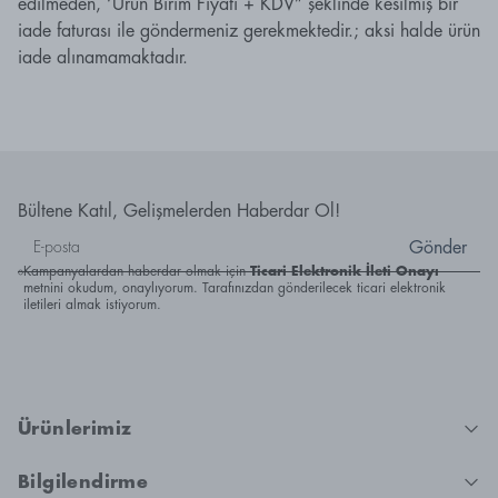
edilmeden, ‘Ürün Birim Fiyatı + KDV” şeklinde kesilmiş bir
iade faturası ile göndermeniz gerekmektedir.; aksi halde ürün
iade alınamamaktadır.
Bültene Katıl, Gelişmelerden Haberdar Ol!
Gönder
Kampanyalardan haberdar olmak için
Ticari Elektronik İleti Onayı
metnini okudum, onaylıyorum. Tarafınızdan gönderilecek ticari elektronik
iletileri almak istiyorum.
Ürünlerimiz
Bilgilendirme