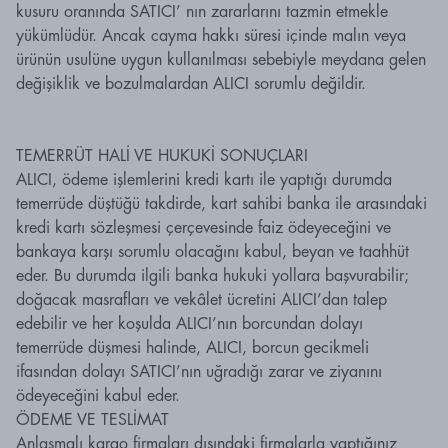
kusuru oranında SATICI’ nın zararlarını tazmin etmekle
yükümlüdür. Ancak cayma hakkı süresi içinde malın veya
ürünün usulüne uygun kullanılması sebebiyle meydana gelen
değişiklik ve bozulmalardan ALICI sorumlu değildir.
TEMERRÜT HALİ VE HUKUKİ SONUÇLARI
ALICI, ödeme işlemlerini kredi kartı ile yaptığı durumda
temerrüde düştüğü takdirde, kart sahibi banka ile arasındaki
kredi kartı sözleşmesi çerçevesinde faiz ödeyeceğini ve
bankaya karşı sorumlu olacağını kabul, beyan ve taahhüt
eder. Bu durumda ilgili banka hukuki yollara başvurabilir;
doğacak masrafları ve vekâlet ücretini ALICI’dan talep
edebilir ve her koşulda ALICI’nın borcundan dolayı
temerrüde düşmesi halinde, ALICI, borcun gecikmeli
ifasından dolayı SATICI’nın uğradığı zarar ve ziyanını
ödeyeceğini kabul eder.
ÖDEME VE TESLİMAT
Anlaşmalı kargo firmaları dışındaki firmalarla yaptığınız