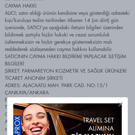
CAYMA HAKKI
ALICI; satın aldığı ürünün kendisine veya gösterdiği adresteki
kişi/kuruluşa teslim tarihinden itibaren 14 (on dört) gün
içerisinde, SATICI’ya aşağıdaki iletişim bilgileri üzerinden
bildirmek şartıyla hiçbir hukuki ve cezai sorumluluk
üstlenmeksizin ve hiçbir gerekçe göstermeksizin malı
reddederek sözleşmeden cayma hakkını kullanabilir.
SATICININ CAYMA HAKKI BİLDİRİMİ YAPILACAK İLETİŞİM
BİLGİLERİ
ŞİRKET: FARMAREYON KOZMETİK VE SAĞLIK ÜRÜNLERİ
TİCARET ANONİM ŞİRKETİ
ADRES: ALACAATLI MAH. PARK CAD. NO:15/1
ÇANKAYA/ANKARA
E-POSTA:
info@curaproxturkiye.com
TEL: 0542 327 62 38
CAYMA HAKKININ SÜRESİ
Alıcı 14 gün içinde herhangi bir gerekçe göstermeksizin ve
cezai şart ödemeksizin sözleşmeden cayma hakkına