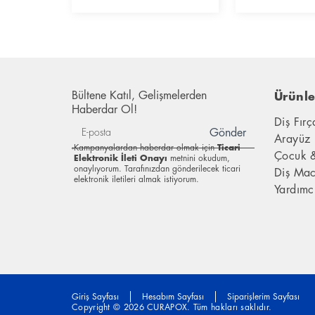
Bültene Katıl, Gelişmelerden
Ürünle
Haberdar Ol!
Diş Fırç
Gönder
Arayüz 
Kampanyalardan haberdar olmak için
Ticari
Çocuk 
Elektronik İleti Onayı
metnini okudum,
onaylıyorum. Tarafınızdan gönderilecek ticari
Diş Mac
elektronik iletileri almak istiyorum.
Yardımc
Giriş Sayfası
Hesabım Sayfası
Siparişlerim Sayfası
Copyright © 2026 CURAPOX. Tüm hakları saklıdır.