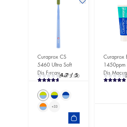
Curaprox CS
Curaprox 
5460 Ultra Soft
1450ppm F
Diş Fırçası
Diş Macu
4.7
/ 5
₺ 475.00
+
33