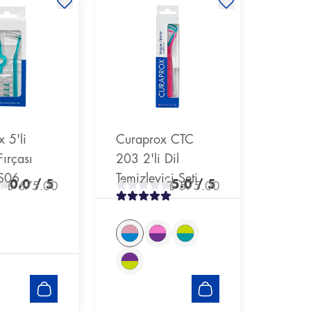
 5'li
Curaprox CTC
ırçası
203 2'li Dil
PS06
Temizleyici Seti
0.0
/ 5
5.0
/ 5
₺ 675.00
₺ 575.00