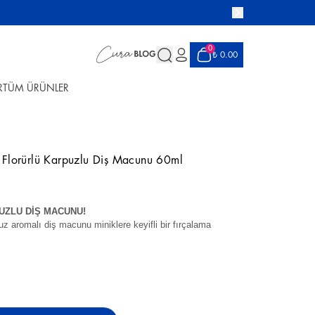
0
₺ 0.00
R
TÜM ÜRÜNLER
Florürlü Karpuzlu Diş Macunu 60ml
UZLU DİŞ MACUNU!
uz aromalı diş macunu miniklere keyifli bir fırçalama