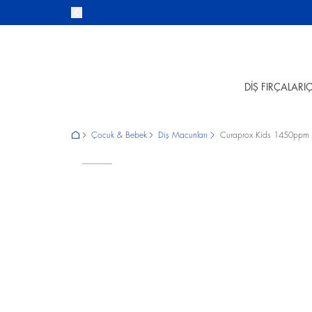
DİŞ FIRÇALARI
Ç
Çocuk & Bebek
Diş Macunları
Curaprox Kids 1450ppm F