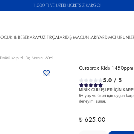
1.000 TL VE ÜZERİ ÜCRETSİZ KARGO!
OCUK & BEBEK
ARAYÜZ FIRÇALARI
DİŞ MACUNLARI
YARDIMCI ÜRÜNLE
lorürlü Karpuzlu Diş Macunu 60ml
Curaprox Kids 1450ppm 
5.0
/ 5
MİNİK GÜLÜŞLER İÇİN KARP
6+ yaş ve üzeri için uygun karp
deneyimi sunar.
₺ 625.00