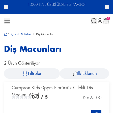
ACUNU
1.000 TL VE ÜZERİ ÜCRETSİZ KARGO!
0
Çocuk & Bebek
Diş Macunları
Diş Macunları
2 Ürün Gösteriliyor
Filtreler
İlk Eklenen
Curaprox Kids 0ppm Florürsüz Çilekli Diş
Macunu 60ml
0.0
/ 5
₺ 625.00