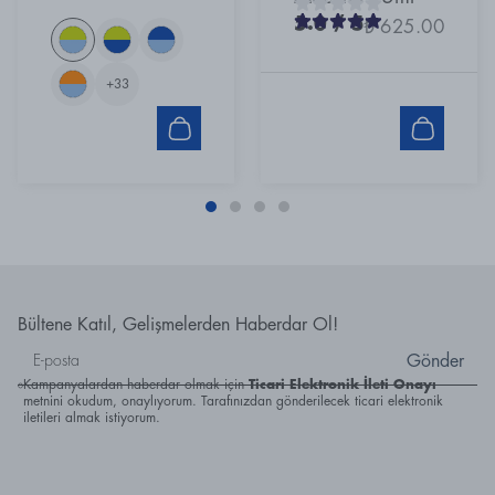
5.0
/ 5
₺ 625.00
+
33
Bültene Katıl, Gelişmelerden Haberdar Ol!
Gönder
Kampanyalardan haberdar olmak için
Ticari Elektronik İleti Onayı
metnini okudum, onaylıyorum. Tarafınızdan gönderilecek ticari elektronik
iletileri almak istiyorum.