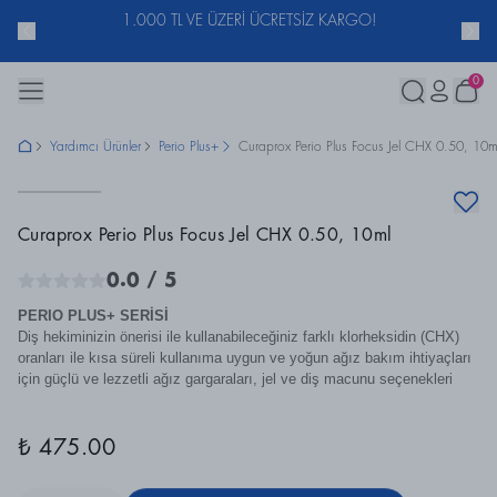
ACUNU
1.000 TL VE ÜZERİ ÜCRETSİZ KARGO!
0
Yardımcı Ürünler
Perio Plus+
Curaprox Perio Plus Focus Jel CHX 0.50, 10m
Curaprox Perio Plus Focus Jel CHX 0.50, 10ml
0.0
/ 5
PERIO PLUS+ SERİSİ
Diş hekiminizin önerisi ile kullanabileceğiniz farklı klorheksidin (CHX)
oranları ile kısa süreli kullanıma uygun ve yoğun ağız bakım ihtiyaçları
için güçlü ve lezzetli ağız gargaraları, jel ve diş macunu seçenekleri
₺ 475.00