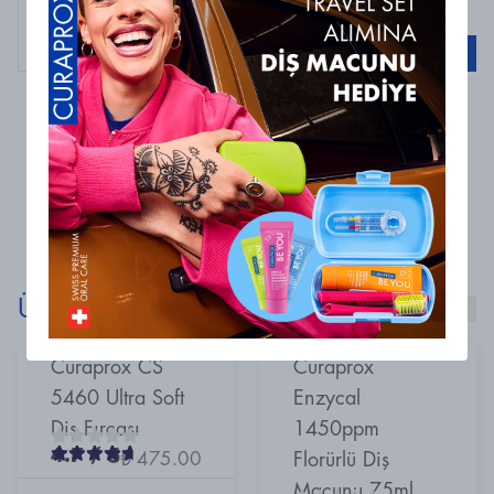
Curaprox
Curaprox Perio Plus Focus Jel CHX 0.50, 10ml
Sepete Ekle
0 Yorum
Henüz yorum bulunmamaktadır
Ürünlerimizi Keşfet!
Curaprox CS
Curaprox
5460 Ultra Soft
Enzycal
Diş Fırçası
1450ppm
4.7
/ 5
₺ 475.00
Florürlü Diş
Macunu 75ml