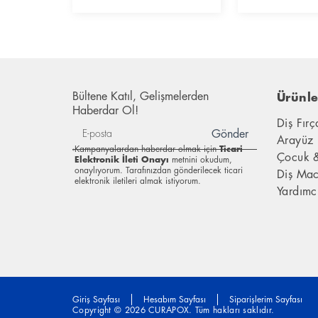
Bültene Katıl, Gelişmelerden
Ürünle
Haberdar Ol!
Diş Fırç
Gönder
Arayüz 
Kampanyalardan haberdar olmak için
Ticari
Çocuk 
Elektronik İleti Onayı
metnini okudum,
onaylıyorum. Tarafınızdan gönderilecek ticari
Diş Mac
elektronik iletileri almak istiyorum.
Yardımc
Giriş Sayfası
Hesabım Sayfası
Siparişlerim Sayfası
Copyright © 2026 CURAPOX. Tüm hakları saklıdır.