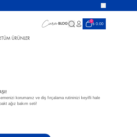
0
₺ 0.00
R
TÜM ÜRÜNLER
ŞI!
menizi korumanız ve diş fırçalama rutininizi keyifli hale
pakt ağız bakım seti!