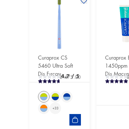
Curaprox CS
Curaprox 
5460 Ultra Soft
1450ppm F
Diş Fırçası
Diş Macu
4.7
/ 5
₺ 475.00
+
33