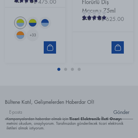
4.7
/ 5
₺ 475.00
Florürlü Diş
Macunu 75ml
5.0
/ 5
₺ 625.00
+
33
Bültene Katıl, Gelişmelerden Haberdar Ol!
Gönder
Kampanyalardan haberdar olmak için
Ticari Elektronik İleti Onayı
metnini okudum, onaylıyorum. Tarafınızdan gönderilecek ticari elektronik
iletileri almak istiyorum.