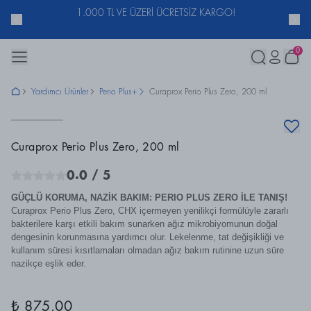
ACUNU
1.000 TL VE ÜZERİ ÜCRETSİZ KARGO!
0
Yardımcı Ürünler
Perio Plus+
Curaprox Perio Plus Zero, 200 ml
Curaprox Perio Plus Zero, 200 ml
0.0
/ 5
GÜÇLÜ KORUMA, NAZİK BAKIM: PERIO PLUS ZERO İLE TANIŞ!
Curaprox Perio Plus Zero, CHX içermeyen yenilikçi formülüyle zararlı
bakterilere karşı etkili bakım sunarken ağız mikrobiyomunun doğal
dengesinin korunmasına yardımcı olur. Lekelenme, tat değişikliği ve
kullanım süresi kısıtlamaları olmadan ağız bakım rutinine uzun süre
nazikçe eşlik eder.
₺ 875.00