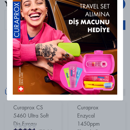
Yorumlar
Yorum Ekle
Curaprox
Curaprox Perio Plus Zero, 200 ml
Sepete Ekle
0 Yorum
Henüz yorum bulunmamaktadır
Ürünlerimizi Keşfet!
Curaprox CS
Curaprox
5460 Ultra Soft
Enzycal
Diş Fırçası
1450ppm