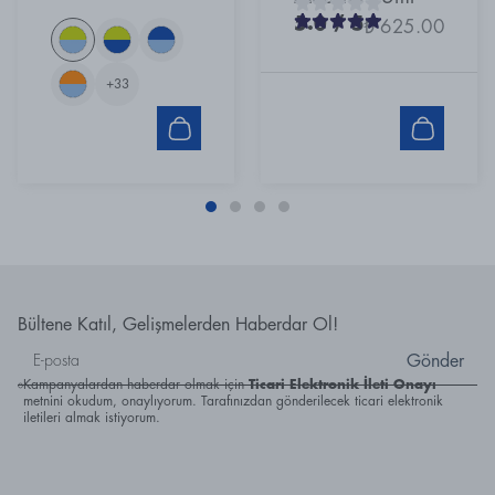
5.0
/ 5
₺ 625.00
+
33
Bültene Katıl, Gelişmelerden Haberdar Ol!
Gönder
Kampanyalardan haberdar olmak için
Ticari Elektronik İleti Onayı
metnini okudum, onaylıyorum. Tarafınızdan gönderilecek ticari elektronik
iletileri almak istiyorum.