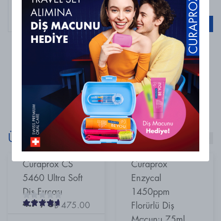
Curaprox
Curaprox Perio Plus Protect CHX 0.12, 200ml
Sepete Ekle
0 Yorum
Henüz yorum bulunmamaktadır
Ürünlerimizi Keşfet!
Curaprox CS
Curaprox
5460 Ultra Soft
Enzycal
Diş Fırçası
1450ppm
4.7
/ 5
₺ 475.00
Florürlü Diş
Macunu 75ml