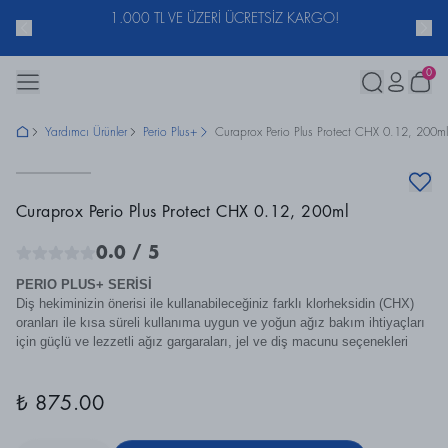
ACUNU
1.000 TL VE ÜZERİ ÜCRETSİZ KARGO!
0
Yardımcı Ürünler
Perio Plus+
Curaprox Perio Plus Protect CHX 0.12, 200ml
Curaprox Perio Plus Protect CHX 0.12, 200ml
0.0
/ 5
PERIO PLUS+ SERİSİ
Diş hekiminizin önerisi ile kullanabileceğiniz farklı klorheksidin (CHX)
oranları ile kısa süreli kullanıma uygun ve yoğun ağız bakım ihtiyaçları
için güçlü ve lezzetli ağız gargaraları, jel ve diş macunu seçenekleri
₺ 875.00