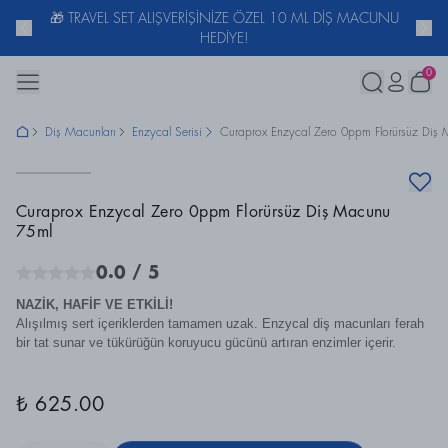
🎁
TRAVEL SET ALIŞVERİŞİNİZE ÖZEL 10 ML DİŞ MACUNU
HEDİYE!
0
Diş Macunları
Enzycal Serisi
Curaprox Enzycal Zero 0ppm Florürsüz Diş
Curaprox Enzycal Zero 0ppm Florürsüz Diş Macunu
75ml
0.0
/ 5
NAZİK, HAFİF VE ETKİLİ!
Alışılmış sert içeriklerden tamamen uzak. Enzycal diş macunları ferah
bir tat sunar ve tükürüğün koruyucu gücünü artıran enzimler içerir.
₺ 625.00