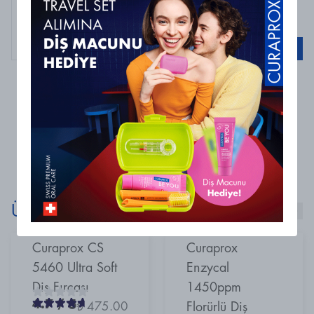
Curaprox
Curaprox Enzycal Zero 0ppm Florürsüz Diş
Macunu 75ml
Sepete Ekle
0 Yorum
Henüz yorum bulunmamaktadır
Ürünlerimizi Keşfet!
Curaprox CS
Curaprox
5460 Ultra Soft
Enzycal
Diş Fırçası
1450ppm
4.7
/ 5
₺ 475.00
Florürlü Diş