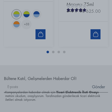
Macunu 75ml
5.0
/ 5
₺ 625.00
+
33
Bültene Katıl, Gelişmelerden Haberdar Ol!
Gönder
Kampanyalardan haberdar olmak için
Ticari Elektronik İleti Onayı
metnini okudum, onaylıyorum. Tarafınızdan gönderilecek ticari elektronik
iletileri almak istiyorum.