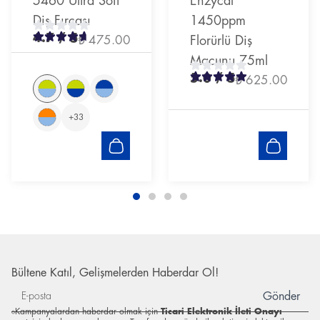
5460 Ultra Soft
Enzycal
Diş Fırçası
1450ppm
4.7
/ 5
₺ 475.00
Florürlü Diş
Macunu 75ml
5.0
/ 5
₺ 625.00
+
33
Bültene Katıl, Gelişmelerden Haberdar Ol!
Gönder
Kampanyalardan haberdar olmak için
Ticari Elektronik İleti Onayı