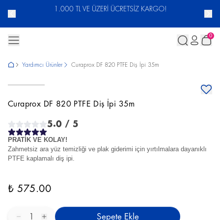
ACUNU
1.000 TL VE ÜZERİ ÜCRETSİZ KARGO!
0
Yardımcı Ürünler
Curaprox DF 820 PTFE Diş İpi 35m
Curaprox DF 820 PTFE Diş İpi 35m
5.0
/ 5
PRATİK VE KOLAY!
Zahmetsiz ara yüz temizliği ve plak giderimi için yırtılmalara dayanıklı
PTFE kaplamalı diş ipi.
₺ 575.00
1
Sepete Ekle