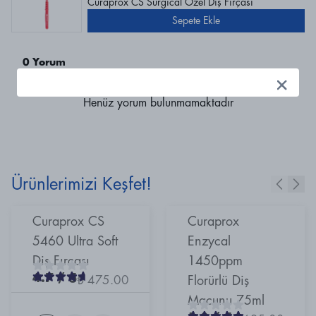
Curaprox CS Surgical Özel Diş Fırçası
Sepete Ekle
0 Yorum
Henüz yorum bulunmamaktadır
Ürünlerimizi Keşfet!
Curaprox CS
Curaprox
5460 Ultra Soft
Enzycal
Diş Fırçası
1450ppm
4.7
/ 5
₺ 475.00
Florürlü Diş
Macunu 75ml