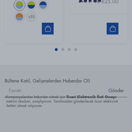
5.0
/ 5
₺ 625.00
+
33
Bültene Katıl, Gelişmelerden Haberdar Ol!
Gönder
Kampanyalardan haberdar olmak için
Ticari Elektronik İleti Onayı
metnini okudum, onaylıyorum. Tarafınızdan gönderilecek ticari elektronik
iletileri almak istiyorum.