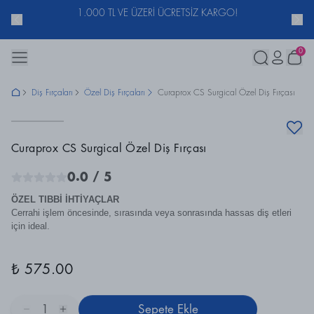
ACUNU
1.000 TL VE ÜZERİ ÜCRETSİZ KARGO!
0
Diş Fırçaları
Özel Diş Fırçaları
Curaprox CS Surgical Özel Diş Fırçası
Curaprox CS Surgical Özel Diş Fırçası
0.0
/ 5
ÖZEL TIBBİ İHTİYAÇLAR
Cerrahi işlem öncesinde, sırasında veya sonrasında hassas diş etleri
için ideal.
₺ 575.00
1
Sepete Ekle