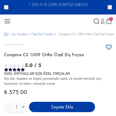
ACUNU
1.000 TL VE ÜZERİ ÜCRETSİZ KARGO!
0
Diş Fırçaları
Özel Diş Fırçaları
Curaprox CS 1009 Ortho Özel Diş Fırçası
Curaprox CS 1009 Ortho Özel Diş Fırçası
5.0
/ 5
ÖZEL İHTİYAÇLAR İÇİN ÖZEL FIRÇALAR
Diş teli, implant ve köprü çevresinde nazik ve özenli temizlik için
kusursuz ve kalıcı sonuçlar sunar.
₺ 575.00
1
Sepete Ekle