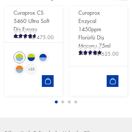
Curaprox CS
Curaprox
5460 Ultra Soft
Enzycal
Diş Fırçası
1450ppm
4.7
/ 5
₺ 475.00
Florürlü Diş
Macunu 75ml
5.0
/ 5
₺ 625.00
+
33