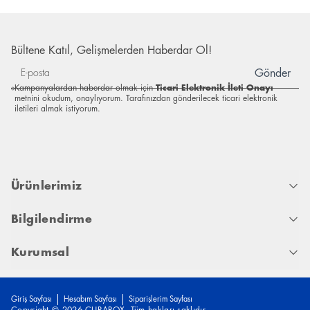
Bültene Katıl, Gelişmelerden Haberdar Ol!
Gönder
Kampanyalardan haberdar olmak için
Ticari Elektronik İleti Onayı
metnini okudum, onaylıyorum. Tarafınızdan gönderilecek ticari elektronik
iletileri almak istiyorum.
Ürünlerimiz
Bilgilendirme
Kurumsal
Giriş Sayfası
Hesabım Sayfası
Siparişlerim Sayfası