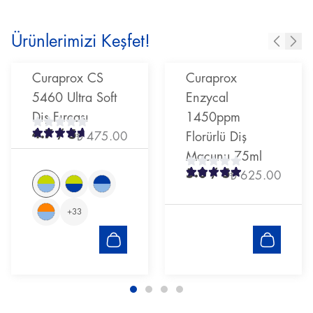
Ürünlerimizi Keşfet!
Curaprox CS
Curaprox
5460 Ultra Soft
Enzycal
Diş Fırçası
1450ppm
4.7
/ 5
₺ 475.00
Florürlü Diş
Macunu 75ml
5.0
/ 5
₺ 625.00
+
33