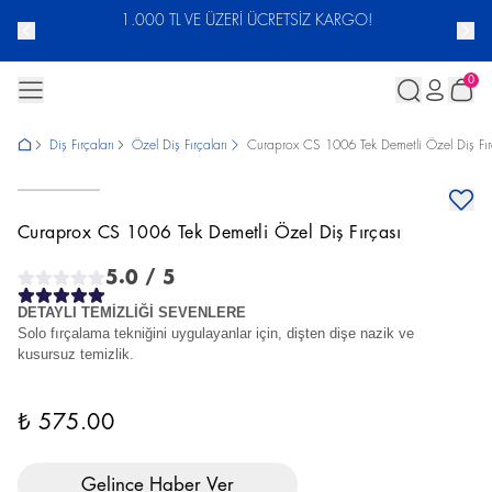
ACUNU
1.000 TL VE ÜZERİ ÜCRETSİZ KARGO!
0
Diş Fırçaları
Özel Diş Fırçaları
Curaprox CS 1006 Tek Demetli Özel Diş Fır
Curaprox CS 1006 Tek Demetli Özel Diş Fırçası
5.0
/ 5
DETAYLI TEMİZLİĞİ SEVENLERE
Solo fırçalama tekniğini uygulayanlar için, dişten dişe nazik ve
kusursuz temizlik.
₺ 575.00
Gelince Haber Ver