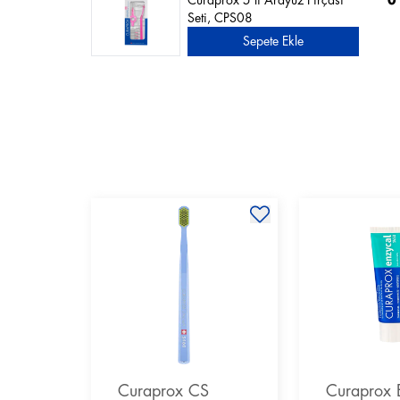
Curaprox 5'li Arayüz Fırçası
0
Seti, CPS08
Sepete Ekle
Curaprox CS
Curaprox 