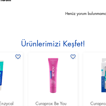
 Yorum
Henüz yorum bulunmama
Ürünlerimizi Keşfet!
Enzycal
Curaprox Be You
Curaprox