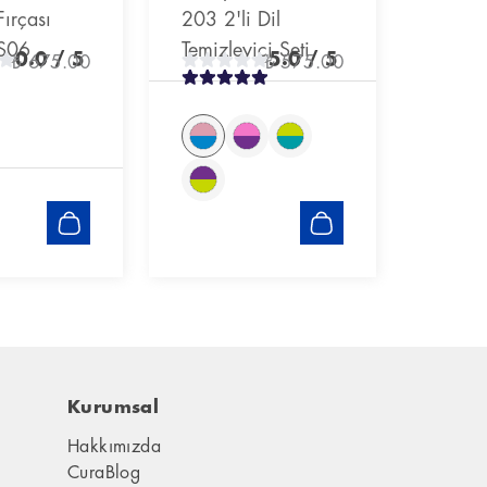
ırçası
203 2'li Dil
PS06
Temizleyici Seti
0.0
/ 5
5.0
/ 5
₺ 675.00
₺ 575.00
Kurumsal
Hakkımızda
CuraBlog