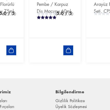
lorürlü
Pembe / Karpuz
Arayüz F
nu 75ml
Diş Macunu 60ml
Seti, C
5.0
/ 5
5.0
/ 5
₺ 625.00
₺ 725.00
rimiz
Bilgilendirme
aları
Gizlilik Politikası
Fırçaları
Üyelik Sözleşmesi