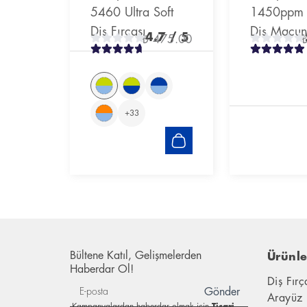
5460 Ultra Soft
1450ppm F
Diş Fırçası
Diş Macu
4.7
/ 5
₺ 475.00
+
33
Bültene Katıl, Gelişmelerden
Ürünle
Haberdar Ol!
Diş Fırç
Gönder
Arayüz 
Kampanyalardan haberdar olmak için
Ticari