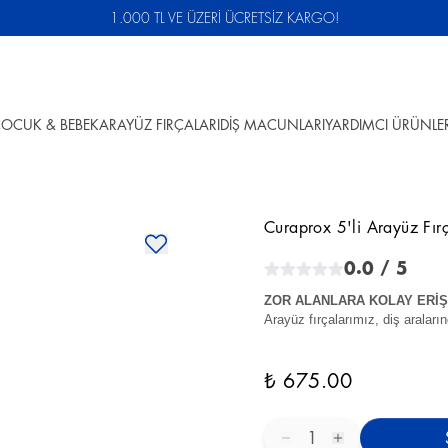
1.000 TL VE ÜZERİ ÜCRETSİZ KARGO!
OCUK & BEBEK
ARAYÜZ FIRÇALARI
DİŞ MACUNLARI
YARDIMCI ÜRÜNLE
Curaprox 5'li Arayüz Fır
0.0
/ 5
ZOR ALANLARA KOLAY ERİŞ
Arayüz fırçalarımız, diş araları
₺ 675.00
1