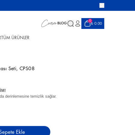
0
₺ 0.00
R
TÜM ÜRÜNLER
çası Seti, CPS08
İM!
nda derinlemesine temizlik sağlar.
Sepete Ekle