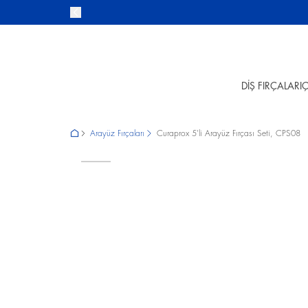
DİŞ FIRÇALARI
Ç
Arayüz Fırçaları
Curaprox 5'li Arayüz Fırçası Seti, CPS08