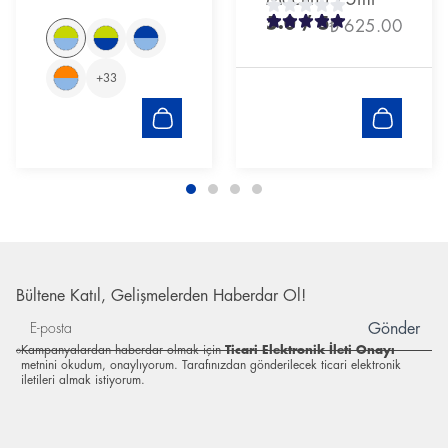
5.0
/ 5
₺ 625.00
+
33
Bültene Katıl, Gelişmelerden Haberdar Ol!
Gönder
Kampanyalardan haberdar olmak için
Ticari Elektronik İleti Onayı
metnini okudum, onaylıyorum. Tarafınızdan gönderilecek ticari elektronik
iletileri almak istiyorum.