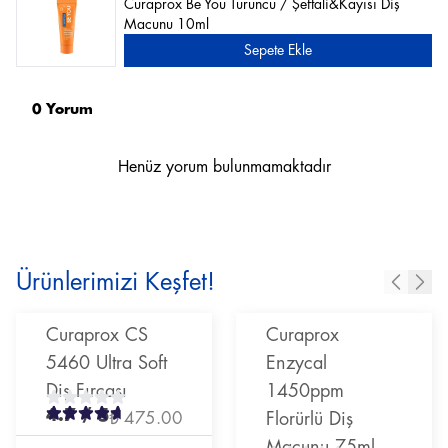
Curaprox Be You Turuncu / Şeftali&Kayısı Diş
Macunu 10ml
Sepete Ekle
0 Yorum
Henüz yorum bulunmamaktadır
Ürünlerimizi Keşfet!
Curaprox CS
Curaprox
5460 Ultra Soft
Enzycal
Diş Fırçası
1450ppm
4.7
/ 5
₺ 475.00
Florürlü Diş
Macunu 75ml