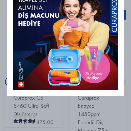
Curaprox Be You Sarı / Greyfurt&Bergamot Diş
Macunu 60ml
Sepete Ekle
0 Yorum
Henüz yorum bulunmamaktadır
Ürünlerimizi Keşfet!
Curaprox CS
Curaprox
5460 Ultra Soft
Enzycal
Diş Fırçası
1450ppm
4.7
/ 5
₺ 475.00
Florürlü Diş
Macunu 75ml