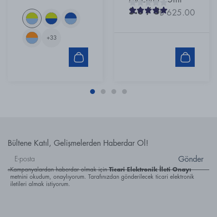
5.0
/ 5
₺ 625.00
+
33
Bültene Katıl, Gelişmelerden Haberdar Ol!
Gönder
Kampanyalardan haberdar olmak için
Ticari Elektronik İleti Onayı
metnini okudum, onaylıyorum. Tarafınızdan gönderilecek ticari elektronik
iletileri almak istiyorum.