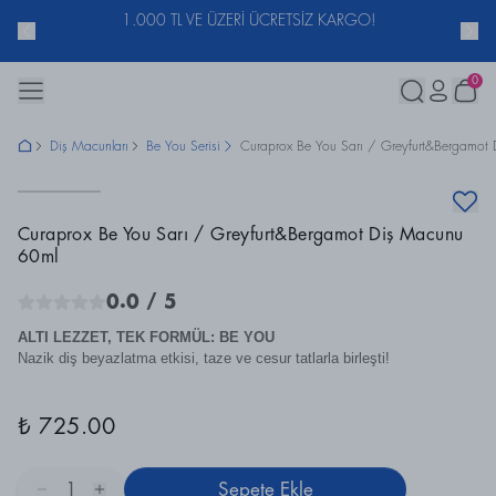
ACUNU
1.000 TL VE ÜZERİ ÜCRETSİZ KARGO!
0
Diş Macunları
Be You Serisi
Curaprox Be You Sarı / Greyfurt&Bergamot
Curaprox Be You Sarı / Greyfurt&Bergamot Diş Macunu
60ml
0.0
/ 5
ALTI LEZZET, TEK FORMÜL: BE YOU
Nazik diş beyazlatma etkisi, taze ve cesur tatlarla birleşti!
₺ 725.00
1
Sepete Ekle