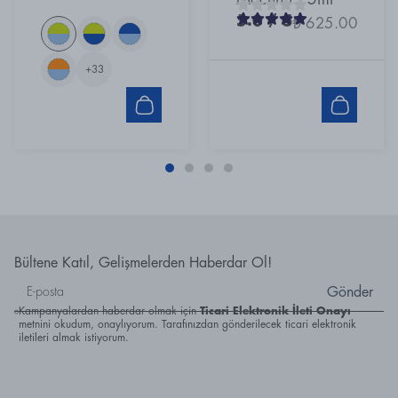
5.0
/ 5
₺ 625.00
+
33
Bültene Katıl, Gelişmelerden Haberdar Ol!
Gönder
Kampanyalardan haberdar olmak için
Ticari Elektronik İleti Onayı
metnini okudum, onaylıyorum. Tarafınızdan gönderilecek ticari elektronik
iletileri almak istiyorum.