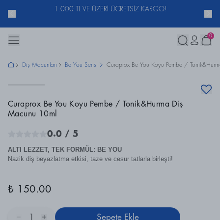
ACUNU
1.000 TL VE ÜZERİ ÜCRETSİZ KARGO!
0
Diş Macunları
Be You Serisi
Curaprox Be You Koyu Pembe / Tonik&Hur
Curaprox Be You Koyu Pembe / Tonik&Hurma Diş
Macunu 10ml
0.0
/ 5
ALTI LEZZET, TEK FORMÜL: BE YOU
Nazik diş beyazlatma etkisi, taze ve cesur tatlarla birleşti!
₺ 150.00
1
Sepete Ekle