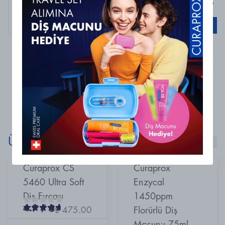
Curaprox Be You Koyu Pembe / Tonik&Hurma Diş
Macunu 10ml
Sepete Ekle
0 Yorum
Henüz yorum bulunmamaktadır
Ürünlerimizi Keşfet!
Curaprox CS
Curaprox
5460 Ultra Soft
Enzycal
Diş Fırçası
1450ppm
4.7
/ 5
₺ 475.00
Florürlü Diş
Macunu 75ml